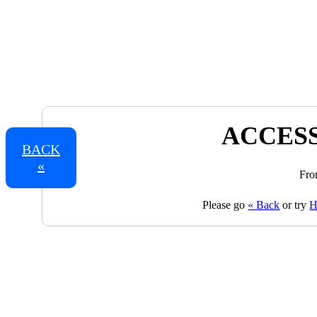
ACCESS
BACK
«
Fro
Please go
« Back
or try
H