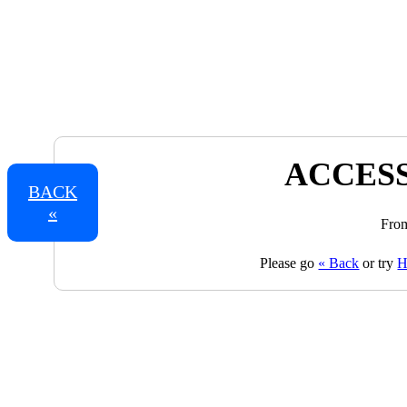
ACCESS
BACK
«
From
Please go
« Back
or try
H