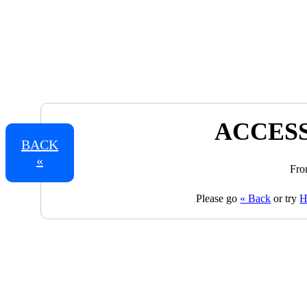
ACCESS
BACK
«
Fro
Please go
« Back
or try
H