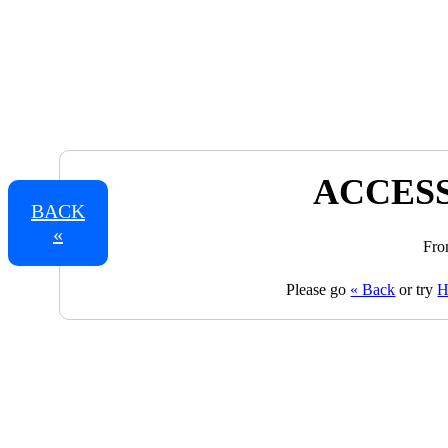
ACCESS
BACK
«
Fro
Please go
« Back
or try
H