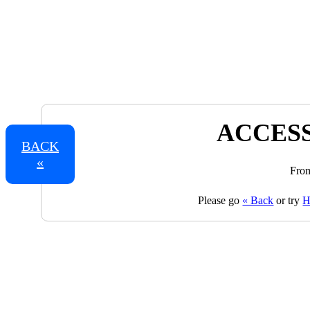
ACCESS
BACK
«
From
Please go
« Back
or try
H